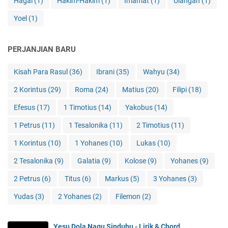
Hagai
(1)
Hakim-Hakim
(1)
Imamat
(1)
Ulangan
(1)
Yoel
(1)
PERJANJIAN BARU
Kisah Para Rasul
(36)
Ibrani
(35)
Wahyu
(34)
2 Korintus
(29)
Roma
(24)
Matius
(20)
Filipi
(18)
Efesus
(17)
1 Timotius
(14)
Yakobus
(14)
1 Petrus
(11)
1 Tesalonika
(11)
2 Timotius
(11)
1 Korintus
(10)
1 Yohanes
(10)
Lukas
(10)
2 Tesalonika
(9)
Galatia
(9)
Kolose
(9)
Yohanes
(9)
2 Petrus
(6)
Titus
(6)
Markus
(5)
3 Yohanes
(3)
Yudas
(3)
2 Yohanes
(2)
Filemon
(2)
Yesu Dola Nagu Sinduhu - Lirik & Chord