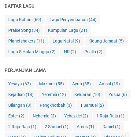
DAFTAR LAGU
Lagu Rohani
(69)
Lagu Penyembahan
(44)
Praise Song
(34)
Kumpulan Lagu
(21)
Planetshakers
(11)
Lagu Natal
(9)
Kidung Jemaat
(5)
Lagu Sekolah Minggu
(2)
NR
(2)
Psallo
(2)
PERJANJIAN LAMA
Yesaya
(62)
Mazmur
(55)
Ayub
(35)
Amsal
(19)
Kejadian
(14)
Yeremia
(12)
Keluaran
(10)
Yosua
(6)
Bilangan
(3)
Pengkhotbah
(3)
1 Samuel
(2)
Ester
(2)
Nehemia
(2)
Yehezkiel
(2)
1 Raja-Raja
(1)
2 Raja-Raja
(1)
2 Samuel
(1)
Amos
(1)
Daniel
(1)