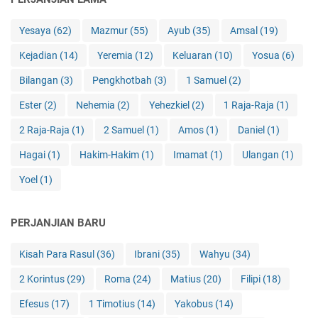
Yesaya
(62)
Mazmur
(55)
Ayub
(35)
Amsal
(19)
Kejadian
(14)
Yeremia
(12)
Keluaran
(10)
Yosua
(6)
Bilangan
(3)
Pengkhotbah
(3)
1 Samuel
(2)
Ester
(2)
Nehemia
(2)
Yehezkiel
(2)
1 Raja-Raja
(1)
2 Raja-Raja
(1)
2 Samuel
(1)
Amos
(1)
Daniel
(1)
Hagai
(1)
Hakim-Hakim
(1)
Imamat
(1)
Ulangan
(1)
Yoel
(1)
PERJANJIAN BARU
Kisah Para Rasul
(36)
Ibrani
(35)
Wahyu
(34)
2 Korintus
(29)
Roma
(24)
Matius
(20)
Filipi
(18)
Efesus
(17)
1 Timotius
(14)
Yakobus
(14)