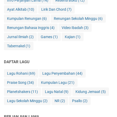
Info Perjanjian Lama
(14)
Resensi Buku
(12)
Ayat Alkitab
(10)
Lirik Dan Chord
(7)
Kumpulan Renungan
(6)
Renungan Sekolah Minggu
(6)
Renungan Bahasa Inggris
(4)
Video Ibadah
(3)
Jurnal Ilmiah
(2)
Games
(1)
Kajian
(1)
Tabernakel
(1)
DAFTAR LAGU
Lagu Rohani
(69)
Lagu Penyembahan
(44)
Praise Song
(34)
Kumpulan Lagu
(21)
Planetshakers
(11)
Lagu Natal
(9)
Kidung Jemaat
(5)
Lagu Sekolah Minggu
(2)
NR
(2)
Psallo
(2)
PERJANJIAN LAMA