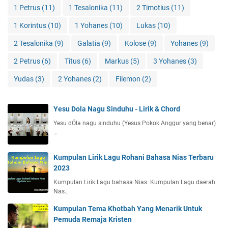
1 Petrus
(11)
1 Tesalonika
(11)
2 Timotius
(11)
1 Korintus
(10)
1 Yohanes
(10)
Lukas
(10)
2 Tesalonika
(9)
Galatia
(9)
Kolose
(9)
Yohanes
(9)
2 Petrus
(6)
Titus
(6)
Markus
(5)
3 Yohanes
(3)
Yudas
(3)
2 Yohanes
(2)
Filemon
(2)
Yesu Dola Nagu Sinduhu - Lirik & Chord
Yesu dÖla nagu sinduhu (Yesus Pokok Anggur yang benar)
…
Kumpulan Lirik Lagu Rohani Bahasa Nias Terbaru
2023
Kumpulan Lirik Lagu bahasa Nias. Kumpulan Lagu daerah
Nas…
Kumpulan Tema Khotbah Yang Menarik Untuk
Pemuda Remaja Kristen