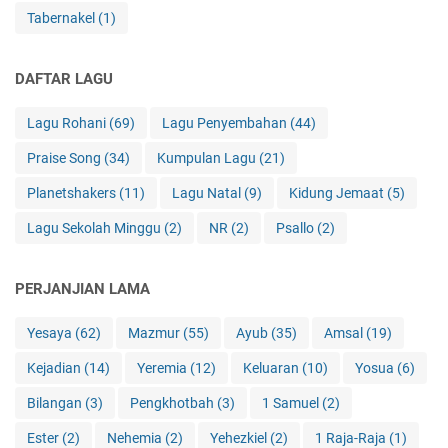
Tabernakel
(1)
DAFTAR LAGU
Lagu Rohani
(69)
Lagu Penyembahan
(44)
Praise Song
(34)
Kumpulan Lagu
(21)
Planetshakers
(11)
Lagu Natal
(9)
Kidung Jemaat
(5)
Lagu Sekolah Minggu
(2)
NR
(2)
Psallo
(2)
PERJANJIAN LAMA
Yesaya
(62)
Mazmur
(55)
Ayub
(35)
Amsal
(19)
Kejadian
(14)
Yeremia
(12)
Keluaran
(10)
Yosua
(6)
Bilangan
(3)
Pengkhotbah
(3)
1 Samuel
(2)
Ester
(2)
Nehemia
(2)
Yehezkiel
(2)
1 Raja-Raja
(1)