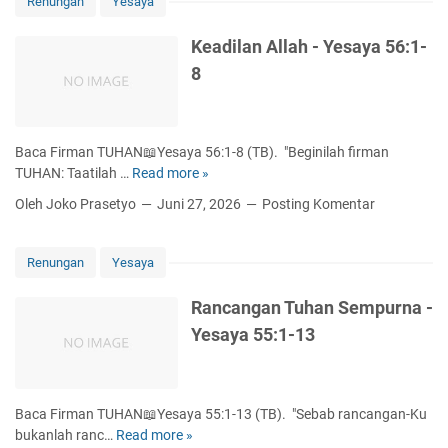
Renungan
Yesaya
r
p
k
a
Keadilan Allah - Yesaya 56:1-
e
T
8
n
i
a
d
n
a
-
k
Baca Firman TUHAN📖Yesaya 56:1-8 (TB). "Beginilah firman
Y
B
TUHAN: Taatilah …
Read more »
K
e
e
e
s
Oleh Joko Prasetyo
Juni 27, 2026
Posting Komentar
r
a
a
u
d
y
b
i
a
Renungan
Yesaya
a
l
5
h
a
7
Rancangan Tuhan Sempurna -
-
n
:
Yesaya 55:1-13
Y
A
1
e
l
4
s
l
-
a
a
2
Baca Firman TUHAN📖Yesaya 55:1-13 (TB). "Sebab rancangan-Ku
y
h
1
bukanlah ranc…
Read more »
R
a