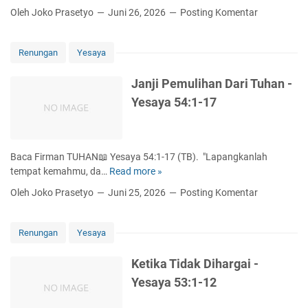
-
a
5
Oleh Joko Prasetyo
Juni 26, 2026
Posting Komentar
Y
n
8
e
c
:
s
a
1
Renungan
Yesaya
a
n
-
y
g
1
Janji Pemulihan Dari Tuhan -
a
a
2
Yesaya 54:1-17
5
n
6
T
:
u
1
h
Baca Firman TUHAN📖 Yesaya 54:1-17 (TB). "Lapangkanlah
-
a
tempat kemahmu, da…
Read more »
J
8
n
a
Oleh Joko Prasetyo
Juni 25, 2026
Posting Komentar
S
n
e
j
m
i
Renungan
Yesaya
p
P
u
e
Ketika Tidak Dihargai -
r
m
Yesaya 53:1-12
n
u
a
l