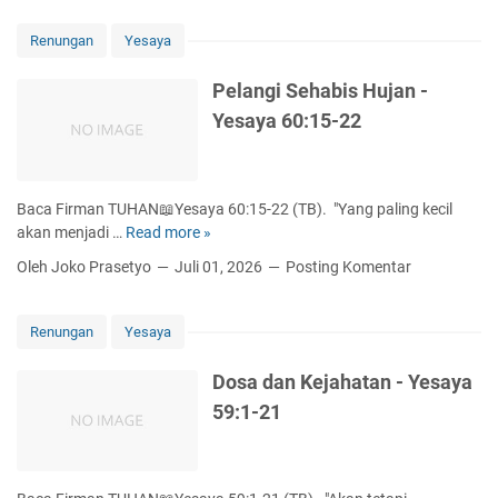
-
Renungan
Yesaya
Yesaya
61:1-
Pelangi Sehabis Hujan -
11
Yesaya 60:15-22
Baca Firman TUHAN📖Yesaya 60:15-22 (TB). "Yang paling kecil
akan menjadi …
Read more »
P
e
Oleh Joko Prasetyo
Juli 01, 2026
Posting Komentar
l
a
n
Renungan
Yesaya
g
i
Dosa dan Kejahatan - Yesaya
S
59:1-21
e
h
a
b