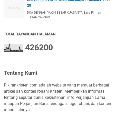
Doa Dengan Yakin Besar Kuasanya - Yakobus 5:12-
20
DOA DENGAN YAKIN BESAR KUASANYA Baca Firman
TUHAN Yakobus …
TOTAL TAYANGAN HALAMAN
4
2
6
2
0
0
Tentang Kami
Pikirankristen.com adalah website yang memuat berbagai
artikel dan konten rohani Kristen. Memberikan informasi
tentang seputar dunia kekristenan, info Perjanjian Lama
maupun Perjanjian Baru, renungan, lagu rohani, dan konten
rohani lainnya