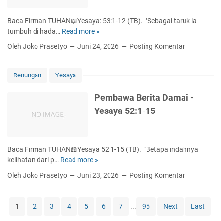
-
i
Y
h
Baca Firman TUHAN📖Yesaya: 53:1-12 (TB). "Sebagai taruk ia
e
a
tumbuh di hada…
Read more »
K
s
n
e
a
Oleh Joko Prasetyo
Juni 24, 2026
Posting Komentar
D
t
y
a
i
a
r
k
5
Renungan
Yesaya
i
a
5
T
T
:
Pembawa Berita Damai -
u
i
1
Yesaya 52:1-15
h
d
-
a
a
1
n
k
3
-
D
Baca Firman TUHAN📖Yesaya 52:1-15 (TB). "Betapa indahnya
Y
i
kelihatan dari p…
Read more »
P
e
h
e
s
Oleh Joko Prasetyo
Juni 23, 2026
Posting Komentar
a
m
a
r
b
y
g
a
a
1
2
3
4
5
6
7
...
95
Next
Last
a
w
5
i