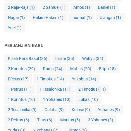
2 Raja-Raja
(1)
2 Samuel
(1)
Amos
(1)
Daniel
(1)
Hagai
(1)
Hakim-Hakim
(1)
Imamat
(1)
Ulangan
(1)
Yoel
(1)
PERJANJIAN BARU
Kisah Para Rasul
(36)
Ibrani
(35)
Wahyu
(34)
2 Korintus
(29)
Roma
(24)
Matius
(20)
Filipi
(18)
Efesus
(17)
1 Timotius
(14)
Yakobus
(14)
1 Petrus
(11)
1 Tesalonika
(11)
2 Timotius
(11)
1 Korintus
(10)
1 Yohanes
(10)
Lukas
(10)
2 Tesalonika
(9)
Galatia
(9)
Kolose
(9)
Yohanes
(9)
2 Petrus
(6)
Titus
(6)
Markus
(5)
3 Yohanes
(3)
Yudas
(3)
2 Yohanes
(2)
Filemon
(2)