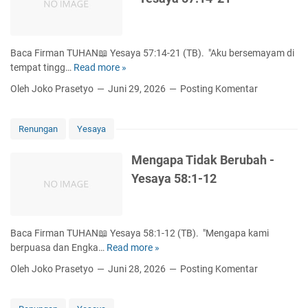
2
y
a
5
Baca Firman TUHAN📖 Yesaya 57:14-21 (TB). "Aku bersemayam di
9
tempat tingg…
Read more »
P
:
e
1
Oleh Joko Prasetyo
Juni 29, 2026
Posting Komentar
r
-
s
2
e
1
Renungan
Yesaya
m
b
Mengapa Tidak Berubah -
a
Yesaya 58:1-12
h
a
n
Y
Baca Firman TUHAN📖 Yesaya 58:1-12 (TB). "Mengapa kami
a
berpuasa dan Engka…
Read more »
M
n
e
Oleh Joko Prasetyo
Juni 28, 2026
Posting Komentar
g
n
B
g
e
a