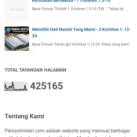
Kerinduan Bersekutu - 1 Yohanes 1:5-10
Baca Firman TUHAN 1 Yohanes 1:5-10 (TB). " Tetapi jik…
Memiliki Hati Nurani Yang Murni - 2 Korintus 1: 12-
24
Baca Firman Tuhan 📖2 Korintus 1:12-24 “Inilah yang kami
…
TOTAL TAYANGAN HALAMAN
4
2
5
1
6
5
Tentang Kami
Pikirankristen.com adalah website yang memuat berbagai