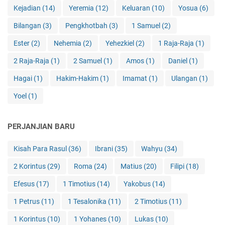
Kejadian
(14)
Yeremia
(12)
Keluaran
(10)
Yosua
(6)
Bilangan
(3)
Pengkhotbah
(3)
1 Samuel
(2)
Ester
(2)
Nehemia
(2)
Yehezkiel
(2)
1 Raja-Raja
(1)
2 Raja-Raja
(1)
2 Samuel
(1)
Amos
(1)
Daniel
(1)
Hagai
(1)
Hakim-Hakim
(1)
Imamat
(1)
Ulangan
(1)
Yoel
(1)
PERJANJIAN BARU
Kisah Para Rasul
(36)
Ibrani
(35)
Wahyu
(34)
2 Korintus
(29)
Roma
(24)
Matius
(20)
Filipi
(18)
Efesus
(17)
1 Timotius
(14)
Yakobus
(14)
1 Petrus
(11)
1 Tesalonika
(11)
2 Timotius
(11)
1 Korintus
(10)
1 Yohanes
(10)
Lukas
(10)