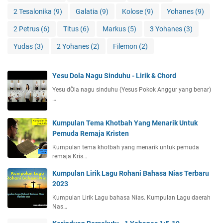
2 Tesalonika
(9)
Galatia
(9)
Kolose
(9)
Yohanes
(9)
2 Petrus
(6)
Titus
(6)
Markus
(5)
3 Yohanes
(3)
Yudas
(3)
2 Yohanes
(2)
Filemon
(2)
Yesu Dola Nagu Sinduhu - Lirik & Chord
Yesu dÖla nagu sinduhu (Yesus Pokok Anggur yang benar)
…
Kumpulan Tema Khotbah Yang Menarik Untuk
Pemuda Remaja Kristen
Kumpulan tema khotbah yang menarik untuk pemuda
remaja Kris…
Kumpulan Lirik Lagu Rohani Bahasa Nias Terbaru
2023
Kumpulan Lirik Lagu bahasa Nias. Kumpulan Lagu daerah
Nas…