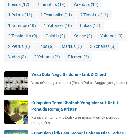
Efesus
(17)
1 Timotius
(14)
Yakobus
(14)
1 Petrus
(11)
1 Tesalonika
(11)
2 Timotius
(11)
1 Korintus
(10)
1 Yohanes
(10)
Lukas
(10)
2 Tesalonika
(9)
Galatia
(9)
Kolose
(9)
Yohanes
(9)
2 Petrus
(6)
Titus
(6)
Markus
(5)
3 Yohanes
(3)
Yudas
(3)
2 Yohanes
(2)
Filemon
(2)
Yesu Dola Nagu Sinduhu - Lirik & Chord
Yesu dÖla nagu sinduhu (Yesus Pokok Anggur yang benar)
…
Kumpulan Tema Khotbah Yang Menarik Untuk
Pemuda Remaja Kristen
Kumpulan tema khotbah yang menarik untuk pemuda
remaja Kris…
Kumpulan Lirik Lagu Rohani Bahasa Nias Terbaru