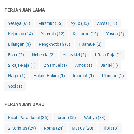
PERJANJIAN LAMA
Yesaya
(62)
Mazmur
(55)
Ayub
(35)
Amsal
(19)
Kejadian
(14)
Yeremia
(12)
Keluaran
(10)
Yosua
(6)
Bilangan
(3)
Pengkhotbah
(3)
1 Samuel
(2)
Ester
(2)
Nehemia
(2)
Yehezkiel
(2)
1 Raja-Raja
(1)
2 Raja-Raja
(1)
2 Samuel
(1)
Amos
(1)
Daniel
(1)
Hagai
(1)
Hakim-Hakim
(1)
Imamat
(1)
Ulangan
(1)
Yoel
(1)
PERJANJIAN BARU
Kisah Para Rasul
(36)
Ibrani
(35)
Wahyu
(34)
2 Korintus
(29)
Roma
(24)
Matius
(20)
Filipi
(18)