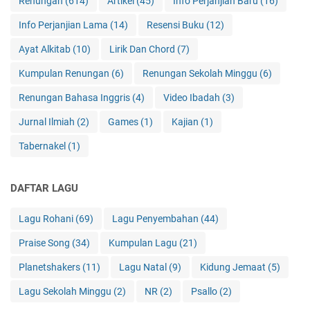
Renungan
(614)
Artikel
(45)
Info Perjanjian Baru
(16)
Info Perjanjian Lama
(14)
Resensi Buku
(12)
Ayat Alkitab
(10)
Lirik Dan Chord
(7)
Kumpulan Renungan
(6)
Renungan Sekolah Minggu
(6)
Renungan Bahasa Inggris
(4)
Video Ibadah
(3)
Jurnal Ilmiah
(2)
Games
(1)
Kajian
(1)
Tabernakel
(1)
DAFTAR LAGU
Lagu Rohani
(69)
Lagu Penyembahan
(44)
Praise Song
(34)
Kumpulan Lagu
(21)
Planetshakers
(11)
Lagu Natal
(9)
Kidung Jemaat
(5)
Lagu Sekolah Minggu
(2)
NR
(2)
Psallo
(2)