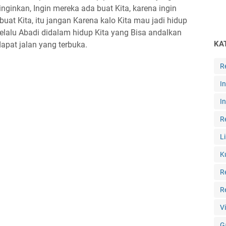
 inginkan, Ingin mereka ada buat Kita, karena ingin
buat Kita, itu jangan Karena kalo Kita mau jadi hidup
elalu Abadi didalam hidup Kita yang Bisa andalkan
KA
apat jalan yang terbuka.
R
I
I
R
L
K
R
R
V
G