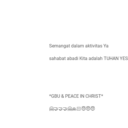
Semangat dalam aktivitas Ya
sahabat abadi Kita adalah TUHAN YE
*GBU & PEACE IN CHRIST*
🤗🤝🤝🤝🤗🙏🏻😇😇😇