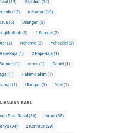
msal
(19)
Kejadian
(14)
eremia
(12)
Keluaran
(10)
osua
(6)
Bilangan
(3)
engkhotbah
(3)
1 Samuel
(2)
ster
(2)
Nehemia
(2)
Yehezkiel
(2)
 Raja-Raja
(1)
2 Raja-Raja
(1)
 Samuel
(1)
Amos
(1)
Daniel
(1)
agai
(1)
Hakim-Hakim
(1)
mamat
(1)
Ulangan
(1)
Yoel
(1)
RJANJIAN BARU
isah Para Rasul
(36)
Ibrani
(35)
ahyu
(34)
2 Korintus
(29)