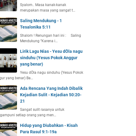
Syalom.. Masa kanak-kanak
merupakan masa yang sangat t…
Saling Mendukung - 1
Tesalonika 5:11
Shalom ! Renungan hari ini : Saling
Mendukung “Karena i…
Lirik Lagu Nias - Yesu dÖla nagu
sinduhu (Yesus Pokok Anggur
yang benar)
Yesu dÖla nagu sinduhu (Yesus Pokok
gur yang benar) Ba…
Ada Rencana Yang Indah Dibalik
Kejadian Sulit - Kejadian 50:20-
21
Sangat sulit rasanya untuk
gampuni setiap orang yang men…
Hidup yang Diubahkan - Kisah
Para Rasul 9:1-19a