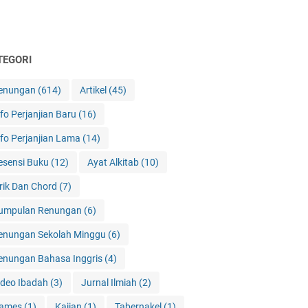
TEGORI
enungan
(614)
Artikel
(45)
nfo Perjanjian Baru
(16)
nfo Perjanjian Lama
(14)
esensi Buku
(12)
Ayat Alkitab
(10)
irik Dan Chord
(7)
umpulan Renungan
(6)
enungan Sekolah Minggu
(6)
enungan Bahasa Inggris
(4)
ideo Ibadah
(3)
Jurnal Ilmiah
(2)
ames
(1)
Kajian
(1)
Tabernakel
(1)