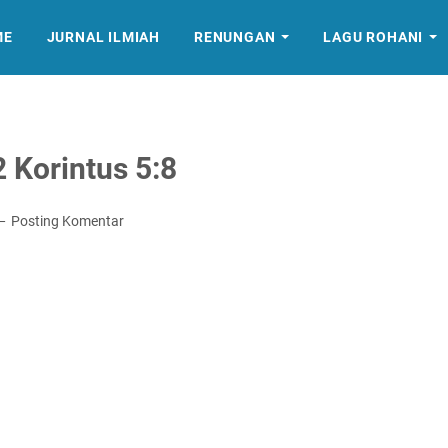
ME
JURNAL ILMIAH
RENUNGAN
LAGU ROHANI
 Korintus 5:8
Posting Komentar