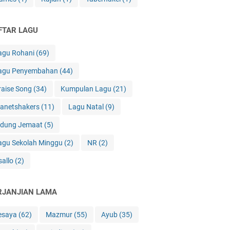
FTAR LAGU
agu Rohani
(69)
agu Penyembahan
(44)
raise Song
(34)
Kumpulan Lagu
(21)
lanetshakers
(11)
Lagu Natal
(9)
idung Jemaat
(5)
agu Sekolah Minggu
(2)
NR
(2)
sallo
(2)
RJANJIAN LAMA
esaya
(62)
Mazmur
(55)
Ayub
(35)