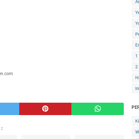
A
Y
Y
P
E
1
2
ten.com
H
I
PE
K
 :
W