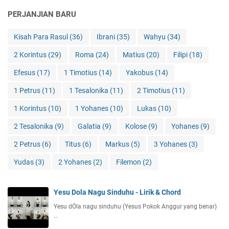
PERJANJIAN BARU
Kisah Para Rasul
(36)
Ibrani
(35)
Wahyu
(34)
2 Korintus
(29)
Roma
(24)
Matius
(20)
Filipi
(18)
Efesus
(17)
1 Timotius
(14)
Yakobus
(14)
1 Petrus
(11)
1 Tesalonika
(11)
2 Timotius
(11)
1 Korintus
(10)
1 Yohanes
(10)
Lukas
(10)
2 Tesalonika
(9)
Galatia
(9)
Kolose
(9)
Yohanes
(9)
2 Petrus
(6)
Titus
(6)
Markus
(5)
3 Yohanes
(3)
Yudas
(3)
2 Yohanes
(2)
Filemon
(2)
Yesu Dola Nagu Sinduhu - Lirik & Chord
Yesu dÖla nagu sinduhu (Yesus Pokok Anggur yang benar)
…