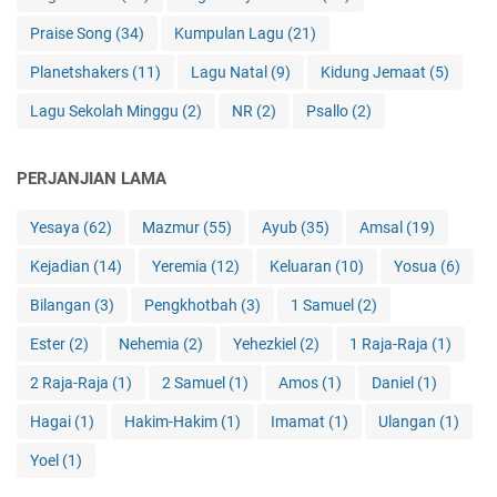
Praise Song
(34)
Kumpulan Lagu
(21)
Planetshakers
(11)
Lagu Natal
(9)
Kidung Jemaat
(5)
Lagu Sekolah Minggu
(2)
NR
(2)
Psallo
(2)
PERJANJIAN LAMA
Yesaya
(62)
Mazmur
(55)
Ayub
(35)
Amsal
(19)
Kejadian
(14)
Yeremia
(12)
Keluaran
(10)
Yosua
(6)
Bilangan
(3)
Pengkhotbah
(3)
1 Samuel
(2)
Ester
(2)
Nehemia
(2)
Yehezkiel
(2)
1 Raja-Raja
(1)
2 Raja-Raja
(1)
2 Samuel
(1)
Amos
(1)
Daniel
(1)
Hagai
(1)
Hakim-Hakim
(1)
Imamat
(1)
Ulangan
(1)
Yoel
(1)