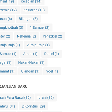
msal
(19)
Kejadian
(14)
eremia
(12)
Keluaran
(10)
osua
(6)
Bilangan
(3)
engkhotbah
(3)
1 Samuel
(2)
ster
(2)
Nehemia
(2)
Yehezkiel
(2)
 Raja-Raja
(1)
2 Raja-Raja
(1)
 Samuel
(1)
Amos
(1)
Daniel
(1)
agai
(1)
Hakim-Hakim
(1)
mamat
(1)
Ulangan
(1)
Yoel
(1)
RJANJIAN BARU
isah Para Rasul
(36)
Ibrani
(35)
ahyu
(34)
2 Korintus
(29)