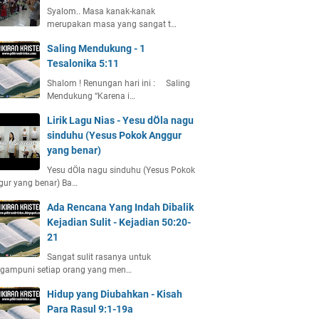
Syalom.. Masa kanak-kanak
merupakan masa yang sangat t…
Saling Mendukung - 1
Tesalonika 5:11
Shalom ! Renungan hari ini : Saling
Mendukung “Karena i…
Lirik Lagu Nias - Yesu dÖla nagu
sinduhu (Yesus Pokok Anggur
yang benar)
Yesu dÖla nagu sinduhu (Yesus Pokok
gur yang benar) Ba…
Ada Rencana Yang Indah Dibalik
Kejadian Sulit - Kejadian 50:20-
21
Sangat sulit rasanya untuk
gampuni setiap orang yang men…
Hidup yang Diubahkan - Kisah
Para Rasul 9:1-19a