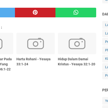
DA
L
 :
L
P
P
K
ar Pada
Harta Rohani - Yesaya
Hidup Dalam Damai
 Yang
33:1-24
Kristus - Yesaya 32:1-20
L
36:1-22
P
PE
Y