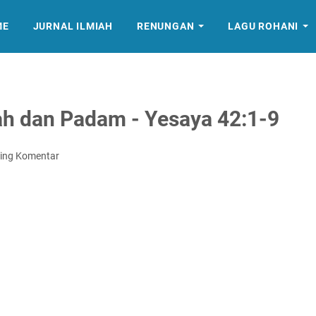
ME
JURNAL ILMIAH
RENUNGAN
LAGU ROHANI
ah dan Padam - Yesaya 42:1-9
ing Komentar