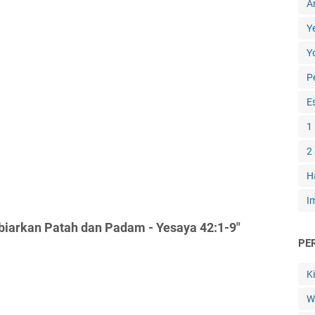
A
Y
Y
P
E
1
2
H
I
biarkan Patah dan Padam - Yesaya 42:1-9"
PE
K
W