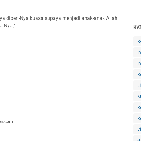
a diberi-Nya kuasa supaya menjadi anak-anak Allah,
a-Nya;"
KA
R
I
I
R
L
K
R
R
ten.com
V
G