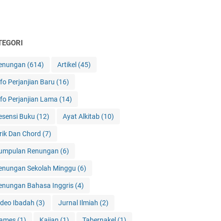
TEGORI
enungan
(614)
Artikel
(45)
nfo Perjanjian Baru
(16)
nfo Perjanjian Lama
(14)
esensi Buku
(12)
Ayat Alkitab
(10)
irik Dan Chord
(7)
umpulan Renungan
(6)
enungan Sekolah Minggu
(6)
enungan Bahasa Inggris
(4)
ideo Ibadah
(3)
Jurnal Ilmiah
(2)
ames
(1)
Kajian
(1)
Tabernakel
(1)