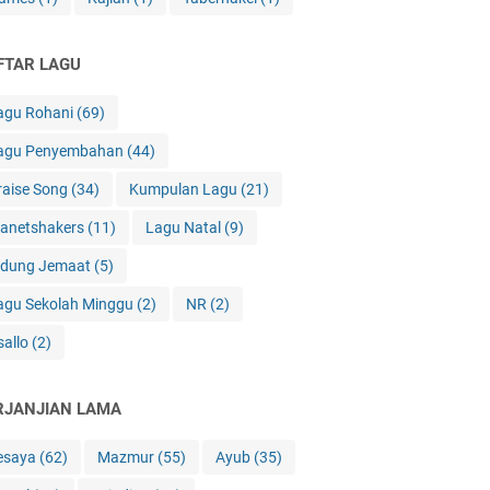
FTAR LAGU
agu Rohani
(69)
agu Penyembahan
(44)
raise Song
(34)
Kumpulan Lagu
(21)
lanetshakers
(11)
Lagu Natal
(9)
idung Jemaat
(5)
agu Sekolah Minggu
(2)
NR
(2)
sallo
(2)
RJANJIAN LAMA
esaya
(62)
Mazmur
(55)
Ayub
(35)