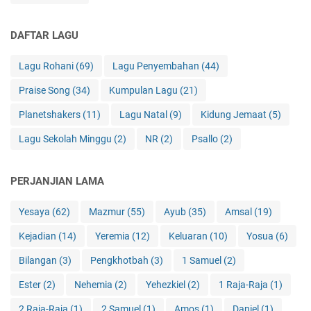
DAFTAR LAGU
Lagu Rohani
(69)
Lagu Penyembahan
(44)
Praise Song
(34)
Kumpulan Lagu
(21)
Planetshakers
(11)
Lagu Natal
(9)
Kidung Jemaat
(5)
Lagu Sekolah Minggu
(2)
NR
(2)
Psallo
(2)
PERJANJIAN LAMA
Yesaya
(62)
Mazmur
(55)
Ayub
(35)
Amsal
(19)
Kejadian
(14)
Yeremia
(12)
Keluaran
(10)
Yosua
(6)
Bilangan
(3)
Pengkhotbah
(3)
1 Samuel
(2)
Ester
(2)
Nehemia
(2)
Yehezkiel
(2)
1 Raja-Raja
(1)
2 Raja-Raja
(1)
2 Samuel
(1)
Amos
(1)
Daniel
(1)