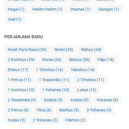
Hagai
(1)
Hakim-Hakim
(1)
Imamat
(1)
Ulangan
(1)
Yoel
(1)
PERJANJIAN BARU
Kisah Para Rasul
(36)
Ibrani
(35)
Wahyu
(34)
2 Korintus
(29)
Roma
(24)
Matius
(20)
Filipi
(18)
Efesus
(17)
1 Timotius
(14)
Yakobus
(14)
1 Petrus
(11)
1 Tesalonika
(11)
2 Timotius
(11)
1 Korintus
(10)
1 Yohanes
(10)
Lukas
(10)
2 Tesalonika
(9)
Galatia
(9)
Kolose
(9)
Yohanes
(9)
2 Petrus
(6)
Titus
(6)
Markus
(5)
3 Yohanes
(3)
Yudas
(3)
2 Yohanes
(2)
Filemon
(2)