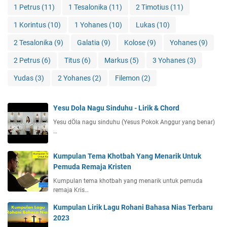
1 Petrus
(11)
1 Tesalonika
(11)
2 Timotius
(11)
1 Korintus
(10)
1 Yohanes
(10)
Lukas
(10)
2 Tesalonika
(9)
Galatia
(9)
Kolose
(9)
Yohanes
(9)
2 Petrus
(6)
Titus
(6)
Markus
(5)
3 Yohanes
(3)
Yudas
(3)
2 Yohanes
(2)
Filemon
(2)
Yesu Dola Nagu Sinduhu - Lirik & Chord
Yesu dÖla nagu sinduhu (Yesus Pokok Anggur yang benar)
…
Kumpulan Tema Khotbah Yang Menarik Untuk
Pemuda Remaja Kristen
Kumpulan tema khotbah yang menarik untuk pemuda
remaja Kris…
Kumpulan Lirik Lagu Rohani Bahasa Nias Terbaru
2023