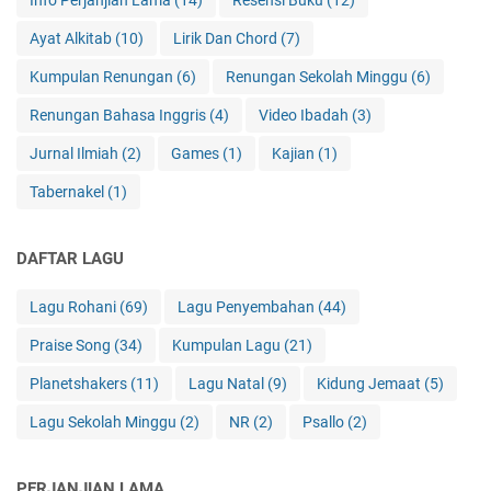
Info Perjanjian Lama
(14)
Resensi Buku
(12)
Ayat Alkitab
(10)
Lirik Dan Chord
(7)
Kumpulan Renungan
(6)
Renungan Sekolah Minggu
(6)
Renungan Bahasa Inggris
(4)
Video Ibadah
(3)
Jurnal Ilmiah
(2)
Games
(1)
Kajian
(1)
Tabernakel
(1)
DAFTAR LAGU
Lagu Rohani
(69)
Lagu Penyembahan
(44)
Praise Song
(34)
Kumpulan Lagu
(21)
Planetshakers
(11)
Lagu Natal
(9)
Kidung Jemaat
(5)
Lagu Sekolah Minggu
(2)
NR
(2)
Psallo
(2)
PERJANJIAN LAMA