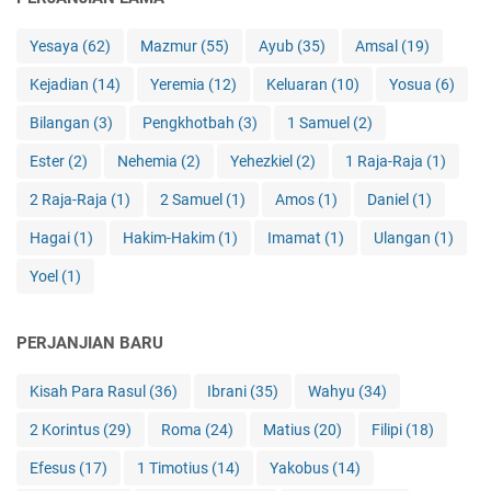
Yesaya
(62)
Mazmur
(55)
Ayub
(35)
Amsal
(19)
Kejadian
(14)
Yeremia
(12)
Keluaran
(10)
Yosua
(6)
Bilangan
(3)
Pengkhotbah
(3)
1 Samuel
(2)
Ester
(2)
Nehemia
(2)
Yehezkiel
(2)
1 Raja-Raja
(1)
2 Raja-Raja
(1)
2 Samuel
(1)
Amos
(1)
Daniel
(1)
Hagai
(1)
Hakim-Hakim
(1)
Imamat
(1)
Ulangan
(1)
Yoel
(1)
PERJANJIAN BARU
Kisah Para Rasul
(36)
Ibrani
(35)
Wahyu
(34)
2 Korintus
(29)
Roma
(24)
Matius
(20)
Filipi
(18)
Efesus
(17)
1 Timotius
(14)
Yakobus
(14)