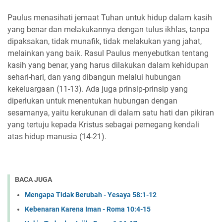
Paulus menasihati jemaat Tuhan untuk hidup dalam kasih
yang benar dan melakukannya dengan tulus ikhlas, tanpa
dipaksakan, tidak munafik, tidak melakukan yang jahat,
melainkan yang baik. Rasul Paulus menyebutkan tentang
kasih yang benar, yang harus dilakukan dalam kehidupan
sehari-hari, dan yang dibangun melalui hubungan
kekeluargaan (11-13). Ada juga prinsip-prinsip yang
diperlukan untuk menentukan hubungan dengan
sesamanya, yaitu kerukunan di dalam satu hati dan pikiran
yang tertuju kepada Kristus sebagai pemegang kendali
atas hidup manusia (14-21).
BACA JUGA
Mengapa Tidak Berubah - Yesaya 58:1-12
Kebenaran Karena Iman - Roma 10:4-15