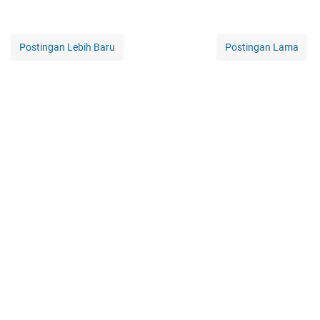
Postingan Lebih Baru
Postingan Lama