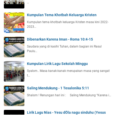
…
Kumpulan Tema Khotbah Keluarga Kristen
Kumpulan tema khotbah keluarga Kristen masa kini 2022-
2023…
Dibenarkan Karena Iman - Roma 10:4-15
Saudara yang di kasihi Tuhan, dalam bagian ini Rasul
Paulu…
Kumpulan Lirik Lagu Sekolah Minggu
Syalom.. Masa kanak-kanak merupakan masa yang sangat
t…
Saling Mendukung - 1 Tesalonika 5:11
Shalom ! Renungan hari ini : Saling Mendukung “Karena i…
Lirik Lagu Nias - Yesu dÖla nagu sinduhu (Yesus