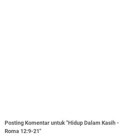
Posting Komentar untuk "Hidup Dalam Kasih -
Roma 12:9-21"