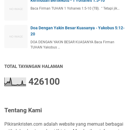
Kerinduan Bersekutu - 1 Yohanes 1:5-10
Baca Firman TUHAN 1 Yohanes 1:5-10 (TB). " Tetapi jik…
Doa Dengan Yakin Besar Kuasanya - Yakobus 5:12-
20
DOA DENGAN YAKIN BESAR KUASANYA Baca Firman
TUHAN Yakobus …
TOTAL TAYANGAN HALAMAN
4
2
6
1
0
0
Tentang Kami
Pikirankristen.com adalah website yang memuat berbagai