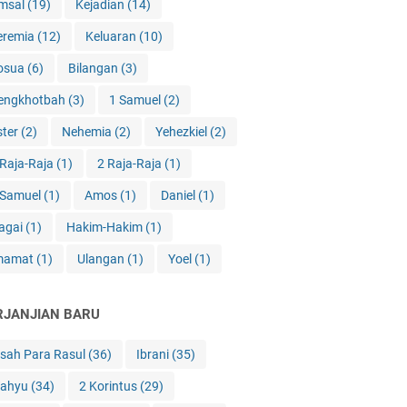
msal
(19)
Kejadian
(14)
eremia
(12)
Keluaran
(10)
osua
(6)
Bilangan
(3)
engkhotbah
(3)
1 Samuel
(2)
ster
(2)
Nehemia
(2)
Yehezkiel
(2)
 Raja-Raja
(1)
2 Raja-Raja
(1)
 Samuel
(1)
Amos
(1)
Daniel
(1)
agai
(1)
Hakim-Hakim
(1)
mamat
(1)
Ulangan
(1)
Yoel
(1)
RJANJIAN BARU
isah Para Rasul
(36)
Ibrani
(35)
ahyu
(34)
2 Korintus
(29)