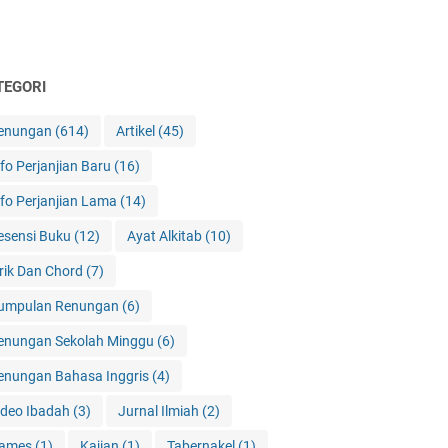
TEGORI
enungan
(614)
Artikel
(45)
nfo Perjanjian Baru
(16)
nfo Perjanjian Lama
(14)
esensi Buku
(12)
Ayat Alkitab
(10)
irik Dan Chord
(7)
umpulan Renungan
(6)
enungan Sekolah Minggu
(6)
enungan Bahasa Inggris
(4)
ideo Ibadah
(3)
Jurnal Ilmiah
(2)
ames
(1)
Kajian
(1)
Tabernakel
(1)