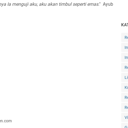
nya Ia menguji aku, aku akan timbul seperti emas
." Ayub
KA
R
I
I
R
L
K
R
R
V
ten.com
G