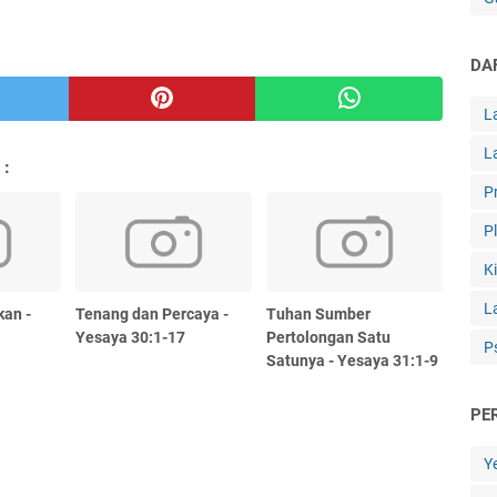
DA
L
L
 :
P
P
K
L
kan -
Tenang dan Percaya -
Tuhan Sumber
Yesaya 30:1-17
Pertolongan Satu
P
Satunya - Yesaya 31:1-9
PE
Y