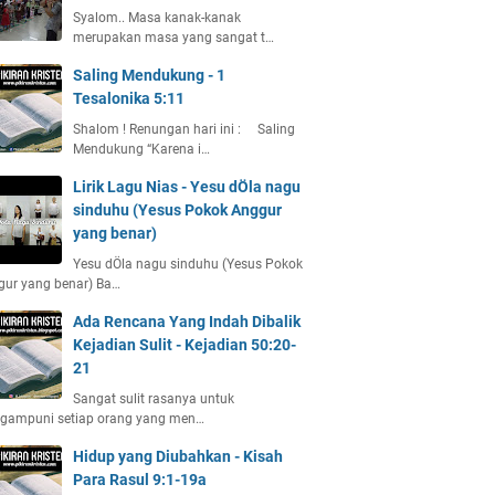
Syalom.. Masa kanak-kanak
merupakan masa yang sangat t…
Saling Mendukung - 1
Tesalonika 5:11
Shalom ! Renungan hari ini : Saling
Mendukung “Karena i…
Lirik Lagu Nias - Yesu dÖla nagu
sinduhu (Yesus Pokok Anggur
yang benar)
Yesu dÖla nagu sinduhu (Yesus Pokok
gur yang benar) Ba…
Ada Rencana Yang Indah Dibalik
Kejadian Sulit - Kejadian 50:20-
21
Sangat sulit rasanya untuk
gampuni setiap orang yang men…
Hidup yang Diubahkan - Kisah
Para Rasul 9:1-19a