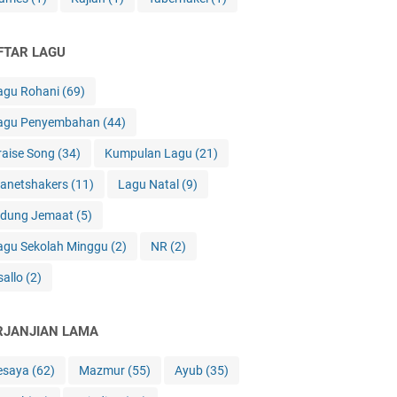
FTAR LAGU
agu Rohani
(69)
agu Penyembahan
(44)
raise Song
(34)
Kumpulan Lagu
(21)
lanetshakers
(11)
Lagu Natal
(9)
idung Jemaat
(5)
agu Sekolah Minggu
(2)
NR
(2)
sallo
(2)
RJANJIAN LAMA
esaya
(62)
Mazmur
(55)
Ayub
(35)