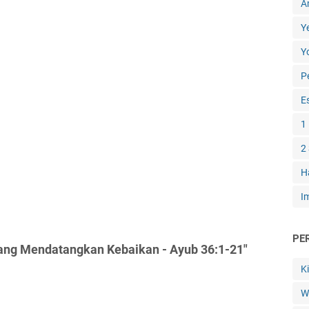
A
Y
Y
P
E
1
2
H
I
PE
ang Mendatangkan Kebaikan - Ayub 36:1-21"
K
W