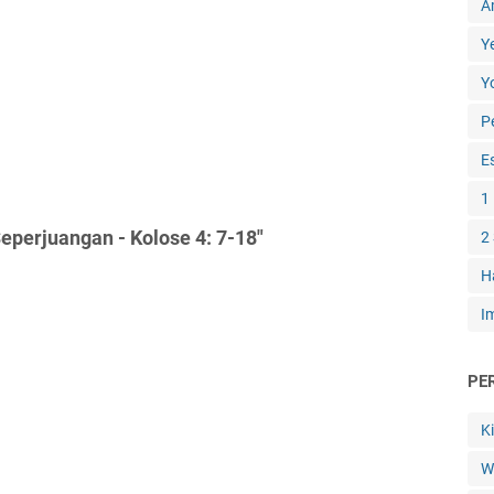
A
Y
Y
P
E
1
perjuangan - Kolose 4: 7-18"
2
H
I
PE
K
W