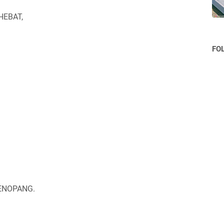
HEBAT,
FO
ENOPANG.