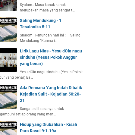
Syalom.. Masa kanak-kanak
merupakan masa yang sangat t…
Saling Mendukung - 1
Tesalonika 5:11
Shalom ! Renungan hari ini : Saling
Mendukung “Karena i…
Lirik Lagu Nias - Yesu dÖla nagu
sinduhu (Yesus Pokok Anggur
yang benar)
Yesu dÖla nagu sinduhu (Yesus Pokok
gur yang benar) Ba…
Ada Rencana Yang Indah Dibalik
Kejadian Sulit - Kejadian 50:20-
21
Sangat sulit rasanya untuk
gampuni setiap orang yang men…
Hidup yang Diubahkan - Kisah
Para Rasul 9:1-19a