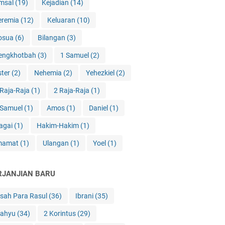
msal
(19)
Kejadian
(14)
eremia
(12)
Keluaran
(10)
osua
(6)
Bilangan
(3)
engkhotbah
(3)
1 Samuel
(2)
ster
(2)
Nehemia
(2)
Yehezkiel
(2)
 Raja-Raja
(1)
2 Raja-Raja
(1)
 Samuel
(1)
Amos
(1)
Daniel
(1)
agai
(1)
Hakim-Hakim
(1)
mamat
(1)
Ulangan
(1)
Yoel
(1)
RJANJIAN BARU
isah Para Rasul
(36)
Ibrani
(35)
ahyu
(34)
2 Korintus
(29)