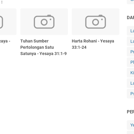
 :
DA
L
aya -
Tuhan Sumber
Harta Rohani - Yesaya
L
Pertolongan Satu
33:1-24
P
Satunya - Yesaya 31:1-9
P
K
L
P
PE
Y