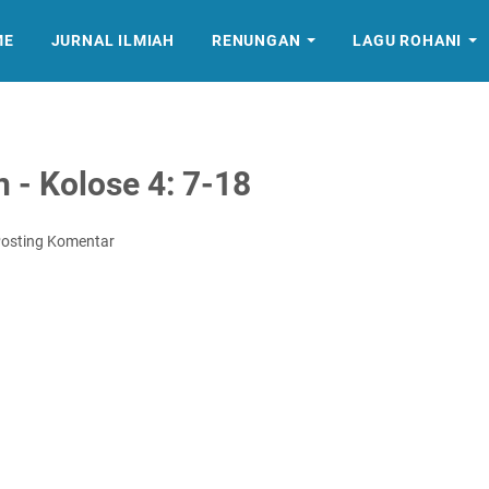
ME
JURNAL ILMIAH
RENUNGAN
LAGU ROHANI
- Kolose 4: 7-18
osting Komentar