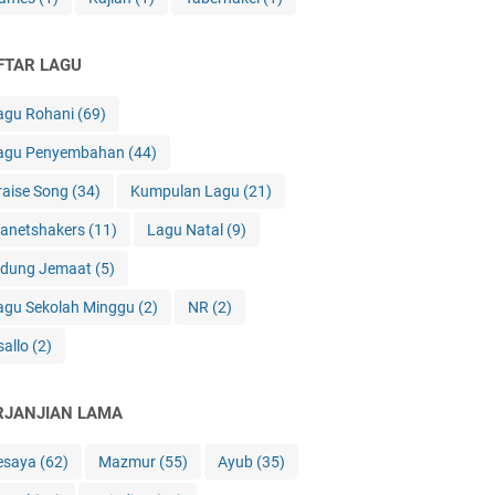
FTAR LAGU
agu Rohani
(69)
agu Penyembahan
(44)
raise Song
(34)
Kumpulan Lagu
(21)
lanetshakers
(11)
Lagu Natal
(9)
idung Jemaat
(5)
agu Sekolah Minggu
(2)
NR
(2)
sallo
(2)
RJANJIAN LAMA
esaya
(62)
Mazmur
(55)
Ayub
(35)