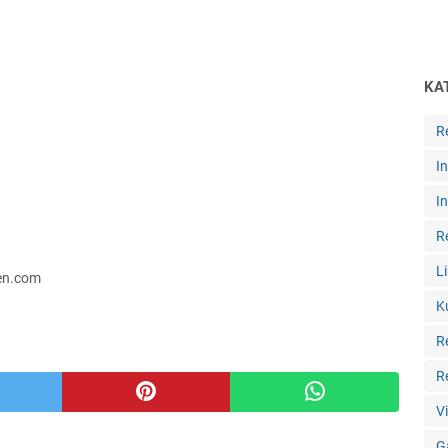
KA
R
I
I
R
L
ten.com
K
R
R
V
G