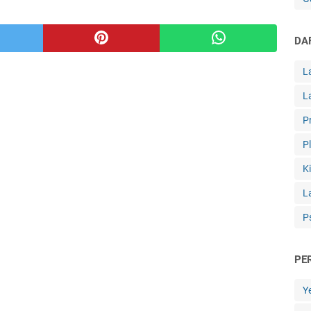
DA
L
L
P
P
K
L
P
PE
Y