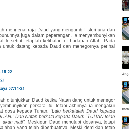
ah mengenai raja Daud yang mengambil isteri uria dan
bunuhnya juga dalam peperangan. Ia menyembunyikan
hal tersebut tetaplah kelihatan di hadapan Allah. Pada
n untuk datang kepada Daud dan menegornya perihal
0:15-22
Ang
-21
saya 57:14-21
lah ditunjukkan Daud ketika Natan dang untuk menegor
embunyikan perkara itu, tetapi akhirnya ia mengakui
men
uat dosa kepada Tuhan,
“Lalu berkatalah Daud kepada
UHAN." Dan Natan berkata kepada Daud: "TUHAN telah
k akan mati”.
Meskipun Daud menutupi dosanya, tetapi
alahan yang telah diperbuatnya. Meski demikian tetap