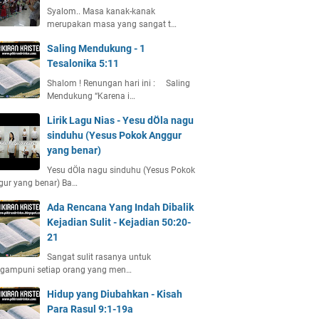
Syalom.. Masa kanak-kanak
merupakan masa yang sangat t…
Saling Mendukung - 1
Tesalonika 5:11
Shalom ! Renungan hari ini : Saling
Mendukung “Karena i…
Lirik Lagu Nias - Yesu dÖla nagu
sinduhu (Yesus Pokok Anggur
yang benar)
Yesu dÖla nagu sinduhu (Yesus Pokok
gur yang benar) Ba…
Ada Rencana Yang Indah Dibalik
Kejadian Sulit - Kejadian 50:20-
21
Sangat sulit rasanya untuk
gampuni setiap orang yang men…
Hidup yang Diubahkan - Kisah
Para Rasul 9:1-19a