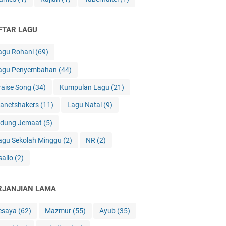
FTAR LAGU
agu Rohani
(69)
agu Penyembahan
(44)
raise Song
(34)
Kumpulan Lagu
(21)
lanetshakers
(11)
Lagu Natal
(9)
idung Jemaat
(5)
agu Sekolah Minggu
(2)
NR
(2)
sallo
(2)
RJANJIAN LAMA
esaya
(62)
Mazmur
(55)
Ayub
(35)