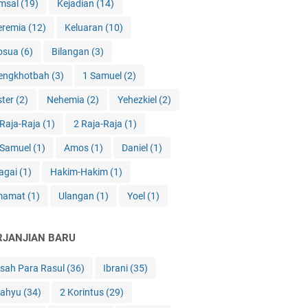
msal
(19)
Kejadian
(14)
eremia
(12)
Keluaran
(10)
osua
(6)
Bilangan
(3)
engkhotbah
(3)
1 Samuel
(2)
ster
(2)
Nehemia
(2)
Yehezkiel
(2)
 Raja-Raja
(1)
2 Raja-Raja
(1)
 Samuel
(1)
Amos
(1)
Daniel
(1)
agai
(1)
Hakim-Hakim
(1)
mamat
(1)
Ulangan
(1)
Yoel
(1)
RJANJIAN BARU
isah Para Rasul
(36)
Ibrani
(35)
ahyu
(34)
2 Korintus
(29)