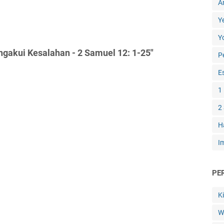
A
Y
Y
gakui Kesalahan - 2 Samuel 12: 1-25"
P
E
1
2
H
I
PE
K
W