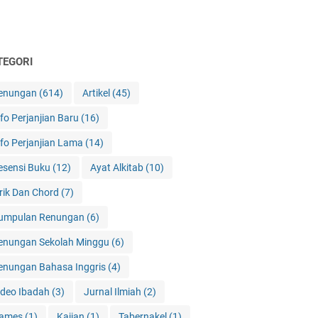
TEGORI
enungan
(614)
Artikel
(45)
nfo Perjanjian Baru
(16)
nfo Perjanjian Lama
(14)
esensi Buku
(12)
Ayat Alkitab
(10)
irik Dan Chord
(7)
umpulan Renungan
(6)
enungan Sekolah Minggu
(6)
enungan Bahasa Inggris
(4)
ideo Ibadah
(3)
Jurnal Ilmiah
(2)
ames
(1)
Kajian
(1)
Tabernakel
(1)