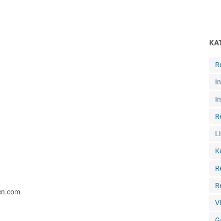
KA
R
I
I
R
L
K
R
R
ten.com
V
G