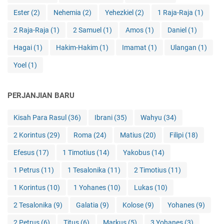
Ester
(2)
Nehemia
(2)
Yehezkiel
(2)
1 Raja-Raja
(1)
2 Raja-Raja
(1)
2 Samuel
(1)
Amos
(1)
Daniel
(1)
Hagai
(1)
Hakim-Hakim
(1)
Imamat
(1)
Ulangan
(1)
Yoel
(1)
PERJANJIAN BARU
Kisah Para Rasul
(36)
Ibrani
(35)
Wahyu
(34)
2 Korintus
(29)
Roma
(24)
Matius
(20)
Filipi
(18)
Efesus
(17)
1 Timotius
(14)
Yakobus
(14)
1 Petrus
(11)
1 Tesalonika
(11)
2 Timotius
(11)
1 Korintus
(10)
1 Yohanes
(10)
Lukas
(10)
2 Tesalonika
(9)
Galatia
(9)
Kolose
(9)
Yohanes
(9)
2 Petrus
(6)
Titus
(6)
Markus
(5)
3 Yohanes
(3)