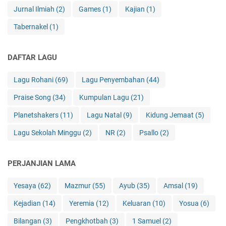
Jurnal Ilmiah
(2)
Games
(1)
Kajian
(1)
Tabernakel
(1)
DAFTAR LAGU
Lagu Rohani
(69)
Lagu Penyembahan
(44)
Praise Song
(34)
Kumpulan Lagu
(21)
Planetshakers
(11)
Lagu Natal
(9)
Kidung Jemaat
(5)
Lagu Sekolah Minggu
(2)
NR
(2)
Psallo
(2)
PERJANJIAN LAMA
Yesaya
(62)
Mazmur
(55)
Ayub
(35)
Amsal
(19)
Kejadian
(14)
Yeremia
(12)
Keluaran
(10)
Yosua
(6)
Bilangan
(3)
Pengkhotbah
(3)
1 Samuel
(2)