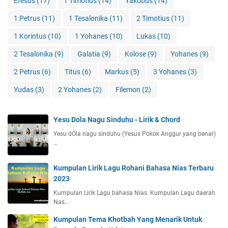
Efesus
(17)
1 Timotius
(14)
Yakobus
(14)
1 Petrus
(11)
1 Tesalonika
(11)
2 Timotius
(11)
1 Korintus
(10)
1 Yohanes
(10)
Lukas
(10)
2 Tesalonika
(9)
Galatia
(9)
Kolose
(9)
Yohanes
(9)
2 Petrus
(6)
Titus
(6)
Markus
(5)
3 Yohanes
(3)
Yudas
(3)
2 Yohanes
(2)
Filemon
(2)
Yesu Dola Nagu Sinduhu - Lirik & Chord
Yesu dÖla nagu sinduhu (Yesus Pokok Anggur yang benar)
…
Kumpulan Lirik Lagu Rohani Bahasa Nias Terbaru
2023
Kumpulan Lirik Lagu bahasa Nias. Kumpulan Lagu daerah
Nas…
Kumpulan Tema Khotbah Yang Menarik Untuk