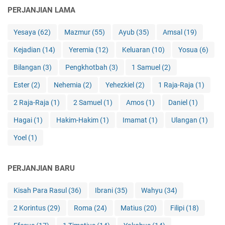
PERJANJIAN LAMA
Yesaya
(62)
Mazmur
(55)
Ayub
(35)
Amsal
(19)
Kejadian
(14)
Yeremia
(12)
Keluaran
(10)
Yosua
(6)
Bilangan
(3)
Pengkhotbah
(3)
1 Samuel
(2)
Ester
(2)
Nehemia
(2)
Yehezkiel
(2)
1 Raja-Raja
(1)
2 Raja-Raja
(1)
2 Samuel
(1)
Amos
(1)
Daniel
(1)
Hagai
(1)
Hakim-Hakim
(1)
Imamat
(1)
Ulangan
(1)
Yoel
(1)
PERJANJIAN BARU
Kisah Para Rasul
(36)
Ibrani
(35)
Wahyu
(34)
2 Korintus
(29)
Roma
(24)
Matius
(20)
Filipi
(18)