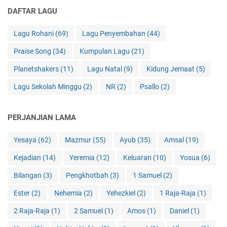
DAFTAR LAGU
Lagu Rohani
(69)
Lagu Penyembahan
(44)
Praise Song
(34)
Kumpulan Lagu
(21)
Planetshakers
(11)
Lagu Natal
(9)
Kidung Jemaat
(5)
Lagu Sekolah Minggu
(2)
NR
(2)
Psallo
(2)
PERJANJIAN LAMA
Yesaya
(62)
Mazmur
(55)
Ayub
(35)
Amsal
(19)
Kejadian
(14)
Yeremia
(12)
Keluaran
(10)
Yosua
(6)
Bilangan
(3)
Pengkhotbah
(3)
1 Samuel
(2)
Ester
(2)
Nehemia
(2)
Yehezkiel
(2)
1 Raja-Raja
(1)
2 Raja-Raja
(1)
2 Samuel
(1)
Amos
(1)
Daniel
(1)