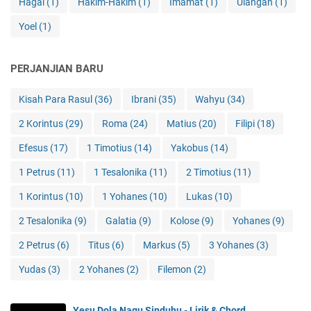
Hagai
(1)
Hakim-Hakim
(1)
Imamat
(1)
Ulangan
(1)
Yoel
(1)
PERJANJIAN BARU
Kisah Para Rasul
(36)
Ibrani
(35)
Wahyu
(34)
2 Korintus
(29)
Roma
(24)
Matius
(20)
Filipi
(18)
Efesus
(17)
1 Timotius
(14)
Yakobus
(14)
1 Petrus
(11)
1 Tesalonika
(11)
2 Timotius
(11)
1 Korintus
(10)
1 Yohanes
(10)
Lukas
(10)
2 Tesalonika
(9)
Galatia
(9)
Kolose
(9)
Yohanes
(9)
2 Petrus
(6)
Titus
(6)
Markus
(5)
3 Yohanes
(3)
Yudas
(3)
2 Yohanes
(2)
Filemon
(2)
Yesu Dola Nagu Sinduhu - Lirik & Chord