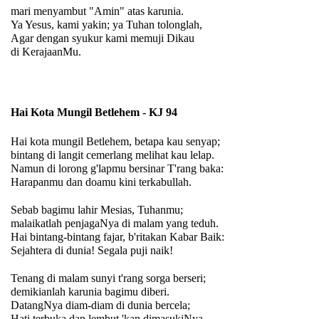
mari menyambut "Amin" atas karunia.
Ya Yesus, kami yakin; ya Tuhan tolonglah,
Agar dengan syukur kami memuji Dikau
di KerajaanMu.
Hai Kota Mungil Betlehem - KJ 94
Hai kota mungil Betlehem, betapa kau senyap;
bintang di langit cemerlang melihat kau lelap.
Namun di lorong g'lapmu bersinar T'rang baka:
Harapanmu dan doamu kini terkabullah.
Sebab bagimu lahir Mesias, Tuhanmu;
malaikatlah penjagaNya di malam yang teduh.
Hai bintang-bintang fajar, b'ritakan Kabar Baik:
Sejahtera di dunia! Segala puji naik!
Tenang di malam sunyi t'rang sorga berseri;
demikianlah karunia bagimu diberi.
DatangNya diam-diam di dunia bercela;
Hati terbuka dan lembut 'kan dimasukiNya.