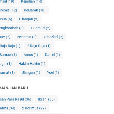
msal
(19)
Kejadian
(14)
eremia
(12)
Keluaran
(10)
osua
(6)
Bilangan
(3)
engkhotbah
(3)
1 Samuel
(2)
ster
(2)
Nehemia
(2)
Yehezkiel
(2)
 Raja-Raja
(1)
2 Raja-Raja
(1)
 Samuel
(1)
Amos
(1)
Daniel
(1)
agai
(1)
Hakim-Hakim
(1)
mamat
(1)
Ulangan
(1)
Yoel
(1)
RJANJIAN BARU
isah Para Rasul
(36)
Ibrani
(35)
ahyu
(34)
2 Korintus
(29)