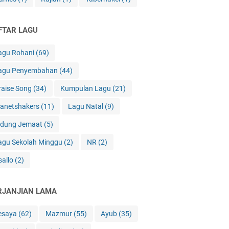
FTAR LAGU
agu Rohani
(69)
agu Penyembahan
(44)
raise Song
(34)
Kumpulan Lagu
(21)
lanetshakers
(11)
Lagu Natal
(9)
idung Jemaat
(5)
agu Sekolah Minggu
(2)
NR
(2)
sallo
(2)
RJANJIAN LAMA
esaya
(62)
Mazmur
(55)
Ayub
(35)