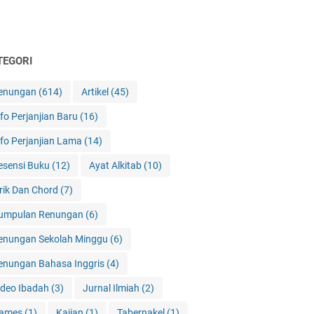
TEGORI
enungan
(614)
Artikel
(45)
nfo Perjanjian Baru
(16)
nfo Perjanjian Lama
(14)
esensi Buku
(12)
Ayat Alkitab
(10)
irik Dan Chord
(7)
umpulan Renungan
(6)
enungan Sekolah Minggu
(6)
enungan Bahasa Inggris
(4)
ideo Ibadah
(3)
Jurnal Ilmiah
(2)
ames
(1)
Kajian
(1)
Tabernakel
(1)