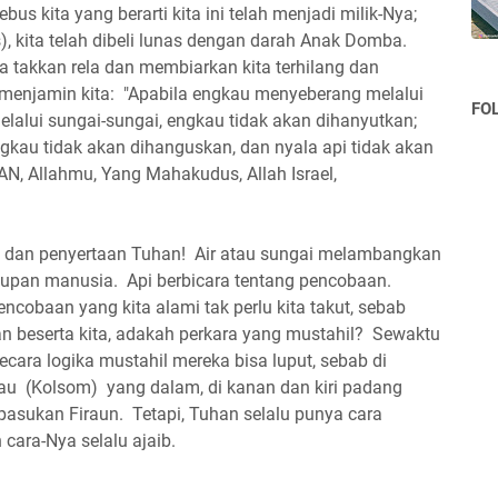
us kita yang berarti kita ini telah menjadi milik-Nya;
s), kita telah dibeli lunas dengan darah Anak Domba.
Dia takkan rela dan membiarkan kita terhilang dan
 menjamin kita: "Apabila engkau menyeberang melalui
FO
elalui sungai-sungai, engkau tidak akan dihanyutkan;
ngkau tidak akan dihanguskan, dan nyala api tidak akan
, Allahmu, Yang Mahakudus, Allah Israel,
gan dan penyertaan Tuhan! Air atau sungai melambangkan
upan manusia. Api berbicara tentang pencobaan.
obaan yang kita alami tak perlu kita takut, sebab
an beserta kita, adakah perkara yang mustahil? Sewaktu
secara logika mustahil mereka bisa luput, sebab di
au (Kolsom) yang dalam, di kanan dan kiri padang
 pasukan Firaun. Tetapi, Tuhan selalu punya cara
cara-Nya selalu ajaib.