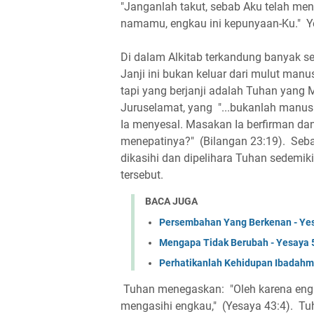
"Janganlah takut, sebab Aku telah me
namamu, engkau ini kepunyaan-Ku." Y
Di dalam Alkitab terkandung banyak sek
Janji ini bukan keluar dari mulut ma
tapi yang berjanji adalah Tuhan yang
Juruselamat, yang "...bukanlah manus
Ia menyesal. Masakan Ia berfirman dan
menepatinya?" (Bilangan 23:19). Sebaga
dikasihi dan dipelihara Tuhan sedemikian
tersebut.
BACA JUGA
Persembahan Yang Berkenan - Ye
Mengapa Tidak Berubah - Yesaya 
Perhatikanlah Kehidupan Ibadahmu
Tuhan menegaskan: "Oleh karena engka
mengasihi engkau," (Yesaya 43:4). Tuha