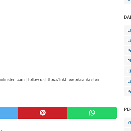
DA
L
L
P
P
K
isten.com || follow us https://linktr.ee/pikirankristen
L
P
PE
Y
 :