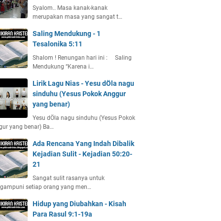
Syalom.. Masa kanak-kanak
merupakan masa yang sangat t…
Saling Mendukung - 1
Tesalonika 5:11
Shalom ! Renungan hari ini : Saling
Mendukung “Karena i…
Lirik Lagu Nias - Yesu dÖla nagu
sinduhu (Yesus Pokok Anggur
yang benar)
Yesu dÖla nagu sinduhu (Yesus Pokok
gur yang benar) Ba…
Ada Rencana Yang Indah Dibalik
Kejadian Sulit - Kejadian 50:20-
21
Sangat sulit rasanya untuk
gampuni setiap orang yang men…
Hidup yang Diubahkan - Kisah
Para Rasul 9:1-19a