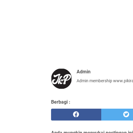
Admin
Admin membership www.pikirankr
Berbagi :
Anda mungkin menyukai postingan ini