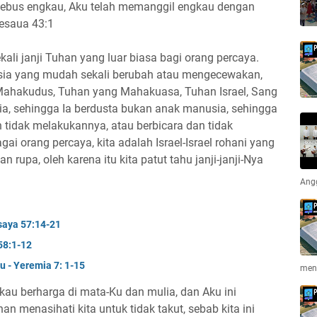
nebus engkau, Aku telah memanggil engkau dengan
esaua 43:1
ali janji Tuhan yang luar biasa bagi orang percaya.
nusia yang mudah sekali berubah atau mengecewakan,
 Mahakudus, Tuhan yang Mahakuasa, Tuhan Israel, Sang
ia, sehingga Ia berdusta bukan anak manusia, sehingga
 tidak melakukannya, atau berbicara dan tidak
i orang percaya, kita adalah Israel-Israel rohani yang
 rupa, oleh karena itu kita patut tahu janji-janji-Nya
Ang
saya 57:14-21
58:1-12
 - Yeremia 7: 1-15
men
u berharga di mata-Ku dan mulia, dan Aku ini
n menasihati kita untuk tidak takut, sebab kita ini