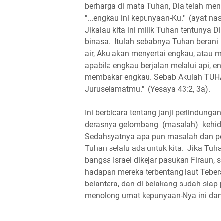
berharga di mata Tuhan, Dia telah meneb
"...engkau ini kepunyaan-Ku." (ayat na
Jikalau kita ini milik Tuhan tentunya 
binasa. Itulah sebabnya Tuhan berani
air, Aku akan menyertai engkau, atau m
apabila engkau berjalan melalui api, e
membakar engkau. Sebab Akulah TUHAN
Juruselamatmu." (Yesaya 43:2, 3a).
Ini berbicara tentang janji perlindun
derasnya gelombang (masalah) kehid
Sedahsyatnya apa pun masalah dan penc
Tuhan selalu ada untuk kita. Jika Tuh
bangsa Israel dikejar pasukan Firaun, 
hadapan mereka terbentang laut Teber
belantara, dan di belakang sudah siap
menolong umat kepunyaan-Nya ini dan 