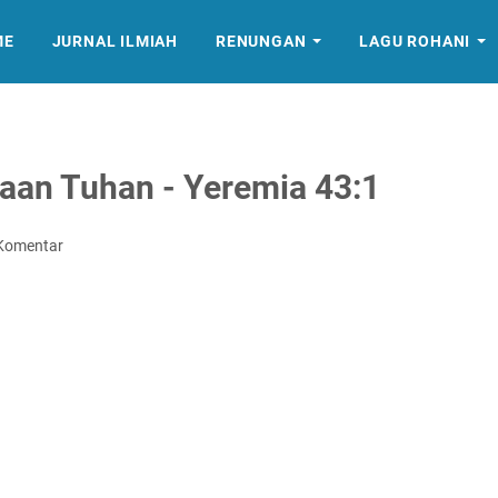
ME
JURNAL ILMIAH
RENUNGAN
LAGU ROHANI
yaan Tuhan - Yeremia 43:1
 Komentar