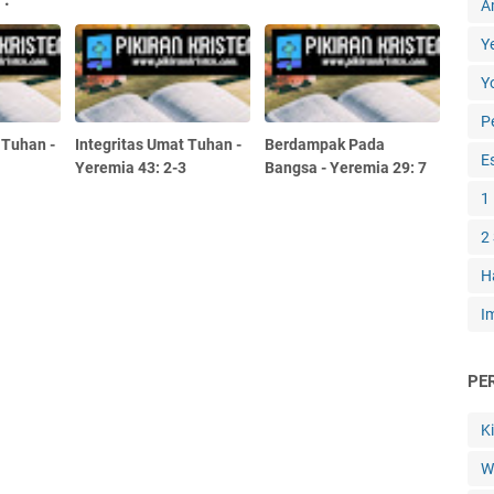
A
Y
Y
P
 Tuhan -
Integritas Umat Tuhan -
Berdampak Pada
E
Yeremia 43: 2-3
Bangsa - Yeremia 29: 7
1
2
H
I
PE
K
W