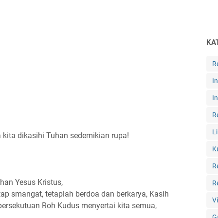
KA
R
I
I
R
L
a kita dikasihi Tuhan sedemikian rupa!
K
R
uhan Yesus Kristus,
R
etap smangat, tetaplah berdoa dan berkarya, Kasih
V
 persekutuan Roh Kudus menyertai kita semua,
G