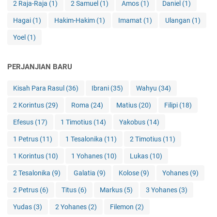
2 Raja-Raja
(1)
2 Samuel
(1)
Amos
(1)
Daniel
(1)
Hagai
(1)
Hakim-Hakim
(1)
Imamat
(1)
Ulangan
(1)
Yoel
(1)
PERJANJIAN BARU
Kisah Para Rasul
(36)
Ibrani
(35)
Wahyu
(34)
2 Korintus
(29)
Roma
(24)
Matius
(20)
Filipi
(18)
Efesus
(17)
1 Timotius
(14)
Yakobus
(14)
1 Petrus
(11)
1 Tesalonika
(11)
2 Timotius
(11)
1 Korintus
(10)
1 Yohanes
(10)
Lukas
(10)
2 Tesalonika
(9)
Galatia
(9)
Kolose
(9)
Yohanes
(9)
2 Petrus
(6)
Titus
(6)
Markus
(5)
3 Yohanes
(3)
Yudas
(3)
2 Yohanes
(2)
Filemon
(2)