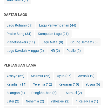
Tabernakel
(1)
DAFTAR LAGU
Lagu Rohani
(69)
Lagu Penyembahan
(44)
Praise Song
(34)
Kumpulan Lagu
(21)
Planetshakers
(11)
Lagu Natal
(9)
Kidung Jemaat
(5)
Lagu Sekolah Minggu
(2)
NR
(2)
Psallo
(2)
PERJANJIAN LAMA
Yesaya
(62)
Mazmur
(55)
Ayub
(35)
Amsal
(19)
Kejadian
(14)
Yeremia
(12)
Keluaran
(10)
Yosua
(6)
Bilangan
(3)
Pengkhotbah
(3)
1 Samuel
(2)
Ester
(2)
Nehemia
(2)
Yehezkiel
(2)
1 Raja-Raja
(1)