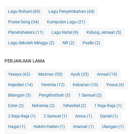
Lagu Rohani
(69)
Lagu Penyembahan
(44)
Praise Song
(34)
Kumpulan Lagu
(21)
Planetshakers
(11)
Lagu Natal
(9)
Kidung Jemaat
(5)
Lagu Sekolah Minggu
(2)
NR
(2)
Psallo
(2)
PERJANJIAN LAMA
Yesaya
(62)
Mazmur
(55)
Ayub
(35)
Amsal
(19)
Kejadian
(14)
Yeremia
(12)
Keluaran
(10)
Yosua
(6)
Bilangan
(3)
Pengkhotbah
(3)
1 Samuel
(2)
Ester
(2)
Nehemia
(2)
Yehezkiel
(2)
1 Raja-Raja
(1)
2 Raja-Raja
(1)
2 Samuel
(1)
Amos
(1)
Daniel
(1)
Hagai
(1)
Hakim-Hakim
(1)
Imamat
(1)
Ulangan
(1)