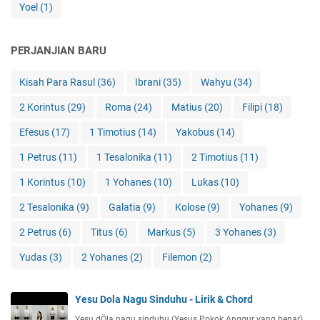
Yoel
(1)
PERJANJIAN BARU
Kisah Para Rasul
(36)
Ibrani
(35)
Wahyu
(34)
2 Korintus
(29)
Roma
(24)
Matius
(20)
Filipi
(18)
Efesus
(17)
1 Timotius
(14)
Yakobus
(14)
1 Petrus
(11)
1 Tesalonika
(11)
2 Timotius
(11)
1 Korintus
(10)
1 Yohanes
(10)
Lukas
(10)
2 Tesalonika
(9)
Galatia
(9)
Kolose
(9)
Yohanes
(9)
2 Petrus
(6)
Titus
(6)
Markus
(5)
3 Yohanes
(3)
Yudas
(3)
2 Yohanes
(2)
Filemon
(2)
Yesu Dola Nagu Sinduhu - Lirik & Chord
Yesu dÖla nagu sinduhu (Yesus Pokok Anggur yang benar)