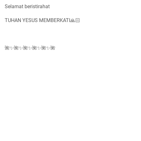
Selamat beristirahat
TUHAN YESUS MEMBERKATI🙏🏻
🌺✨🌺✨🌺✨🌺✨🌺✨🌺