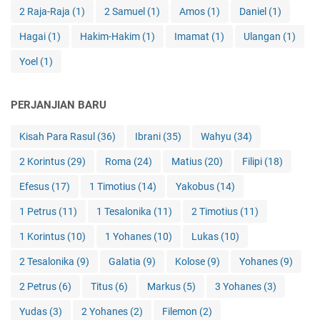
2 Raja-Raja
(1)
2 Samuel
(1)
Amos
(1)
Daniel
(1)
Hagai
(1)
Hakim-Hakim
(1)
Imamat
(1)
Ulangan
(1)
Yoel
(1)
PERJANJIAN BARU
Kisah Para Rasul
(36)
Ibrani
(35)
Wahyu
(34)
2 Korintus
(29)
Roma
(24)
Matius
(20)
Filipi
(18)
Efesus
(17)
1 Timotius
(14)
Yakobus
(14)
1 Petrus
(11)
1 Tesalonika
(11)
2 Timotius
(11)
1 Korintus
(10)
1 Yohanes
(10)
Lukas
(10)
2 Tesalonika
(9)
Galatia
(9)
Kolose
(9)
Yohanes
(9)
2 Petrus
(6)
Titus
(6)
Markus
(5)
3 Yohanes
(3)
Yudas
(3)
2 Yohanes
(2)
Filemon
(2)