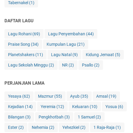
Tabernakel
(1)
DAFTAR LAGU
Lagu Rohani
(69)
Lagu Penyembahan
(44)
Praise Song
(34)
Kumpulan Lagu
(21)
Planetshakers
(11)
Lagu Natal
(9)
Kidung Jemaat
(5)
Lagu Sekolah Minggu
(2)
NR
(2)
Psallo
(2)
PERJANJIAN LAMA
Yesaya
(62)
Mazmur
(55)
Ayub
(35)
Amsal
(19)
Kejadian
(14)
Yeremia
(12)
Keluaran
(10)
Yosua
(6)
Bilangan
(3)
Pengkhotbah
(3)
1 Samuel
(2)
Ester
(2)
Nehemia
(2)
Yehezkiel
(2)
1 Raja-Raja
(1)