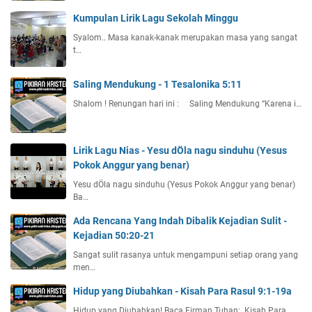
Kumpulan Lirik Lagu Sekolah Minggu
Syalom.. Masa kanak-kanak merupakan masa yang sangat
t…
Saling Mendukung - 1 Tesalonika 5:11
Shalom ! Renungan hari ini : Saling Mendukung “Karena i…
Lirik Lagu Nias - Yesu dÖla nagu sinduhu (Yesus
Pokok Anggur yang benar)
Yesu dÖla nagu sinduhu (Yesus Pokok Anggur yang benar)
Ba…
Ada Rencana Yang Indah Dibalik Kejadian Sulit -
Kejadian 50:20-21
Sangat sulit rasanya untuk mengampuni setiap orang yang
men…
Hidup yang Diubahkan - Kisah Para Rasul 9:1-19a
Hidup yang Diubahkan! Baca Firman Tuhan: Kisah Para