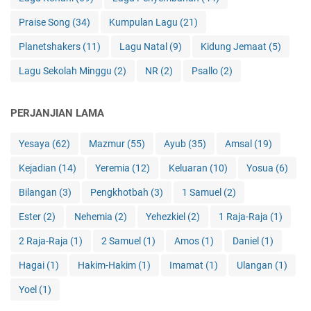
Praise Song
(34)
Kumpulan Lagu
(21)
Planetshakers
(11)
Lagu Natal
(9)
Kidung Jemaat
(5)
Lagu Sekolah Minggu
(2)
NR
(2)
Psallo
(2)
PERJANJIAN LAMA
Yesaya
(62)
Mazmur
(55)
Ayub
(35)
Amsal
(19)
Kejadian
(14)
Yeremia
(12)
Keluaran
(10)
Yosua
(6)
Bilangan
(3)
Pengkhotbah
(3)
1 Samuel
(2)
Ester
(2)
Nehemia
(2)
Yehezkiel
(2)
1 Raja-Raja
(1)
2 Raja-Raja
(1)
2 Samuel
(1)
Amos
(1)
Daniel
(1)
Hagai
(1)
Hakim-Hakim
(1)
Imamat
(1)
Ulangan
(1)
Yoel
(1)