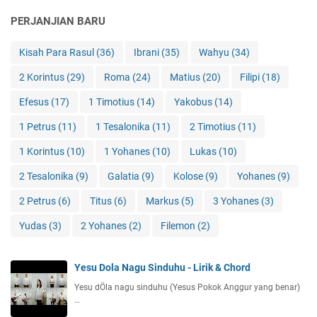
PERJANJIAN BARU
Kisah Para Rasul
(36)
Ibrani
(35)
Wahyu
(34)
2 Korintus
(29)
Roma
(24)
Matius
(20)
Filipi
(18)
Efesus
(17)
1 Timotius
(14)
Yakobus
(14)
1 Petrus
(11)
1 Tesalonika
(11)
2 Timotius
(11)
1 Korintus
(10)
1 Yohanes
(10)
Lukas
(10)
2 Tesalonika
(9)
Galatia
(9)
Kolose
(9)
Yohanes
(9)
2 Petrus
(6)
Titus
(6)
Markus
(5)
3 Yohanes
(3)
Yudas
(3)
2 Yohanes
(2)
Filemon
(2)
Yesu Dola Nagu Sinduhu - Lirik & Chord
Yesu dÖla nagu sinduhu (Yesus Pokok Anggur yang benar)
…