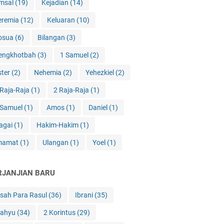
msal
(19)
Kejadian
(14)
eremia
(12)
Keluaran
(10)
osua
(6)
Bilangan
(3)
engkhotbah
(3)
1 Samuel
(2)
ster
(2)
Nehemia
(2)
Yehezkiel
(2)
 Raja-Raja
(1)
2 Raja-Raja
(1)
 Samuel
(1)
Amos
(1)
Daniel
(1)
agai
(1)
Hakim-Hakim
(1)
mamat
(1)
Ulangan
(1)
Yoel
(1)
RJANJIAN BARU
isah Para Rasul
(36)
Ibrani
(35)
ahyu
(34)
2 Korintus
(29)