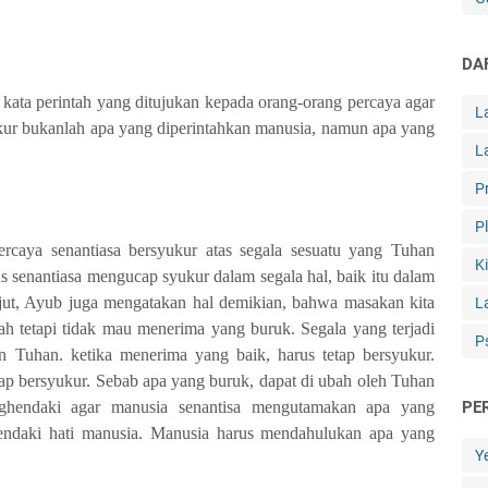
DA
kata perintah yang ditujukan kepada orang-orang percaya agar
L
kur bukanlah apa yang diperintahkan manusia, namun apa yang
L
P
P
caya senantiasa bersyukur atas segala sesuatu yang Tuhan
K
s senantiasa mengucap syukur dalam segala hal, baik itu dalam
lanjut, Ayub juga mengatakan hal demikian, bahwa masakan kita
L
ah tetapi tidak mau menerima yang buruk. Segala yang terjadi
P
jin Tuhan. ketika menerima yang baik, harus tetap bersyukur.
ap bersyukur. Sebab apa yang buruk, dapat di ubah oleh Tuhan
PE
ghendaki agar manusia senantisa mengutamakan apa yang
endaki hati manusia. Manusia harus mendahulukan apa yang
Y