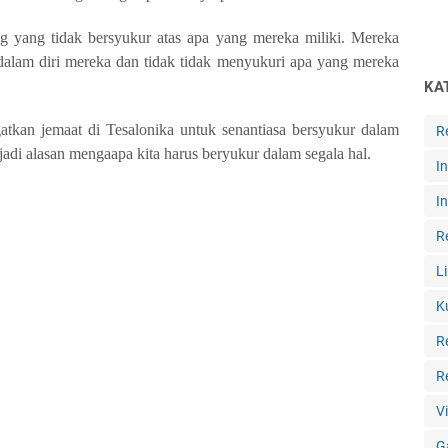
ang yang tidak bersyukur atas apa yang mereka miliki. Mereka
lam diri mereka dan tidak tidak menyukuri apa yang mereka
KA
tkan jemaat di Tesalonika untuk senantiasa bersyukur dalam
R
jadi alasan mengaapa kita harus beryukur dalam segala hal.
I
I
R
L
K
R
R
V
G