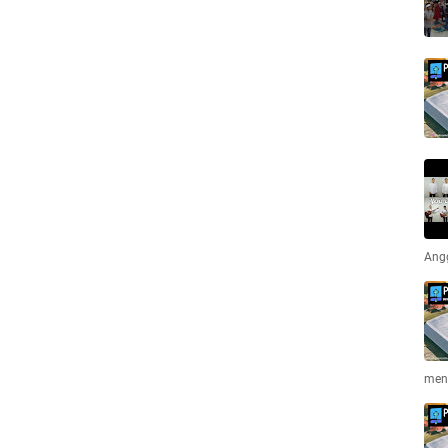
Ang
men