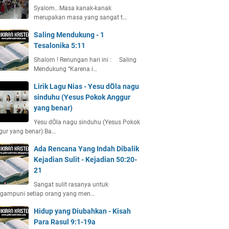
Syalom.. Masa kanak-kanak
merupakan masa yang sangat t…
Saling Mendukung - 1
Tesalonika 5:11
Shalom ! Renungan hari ini : Saling
Mendukung “Karena i…
Lirik Lagu Nias - Yesu dÖla nagu
sinduhu (Yesus Pokok Anggur
yang benar)
Yesu dÖla nagu sinduhu (Yesus Pokok
gur yang benar) Ba…
Ada Rencana Yang Indah Dibalik
Kejadian Sulit - Kejadian 50:20-
21
Sangat sulit rasanya untuk
gampuni setiap orang yang men…
Hidup yang Diubahkan - Kisah
Para Rasul 9:1-19a