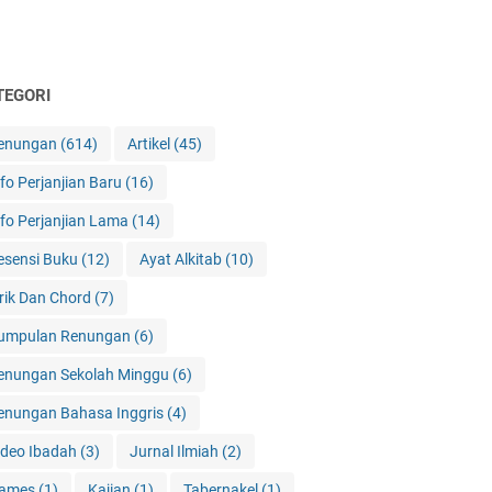
TEGORI
enungan
(614)
Artikel
(45)
nfo Perjanjian Baru
(16)
nfo Perjanjian Lama
(14)
esensi Buku
(12)
Ayat Alkitab
(10)
irik Dan Chord
(7)
umpulan Renungan
(6)
enungan Sekolah Minggu
(6)
enungan Bahasa Inggris
(4)
ideo Ibadah
(3)
Jurnal Ilmiah
(2)
ames
(1)
Kajian
(1)
Tabernakel
(1)