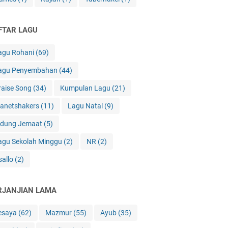
FTAR LAGU
agu Rohani
(69)
agu Penyembahan
(44)
raise Song
(34)
Kumpulan Lagu
(21)
lanetshakers
(11)
Lagu Natal
(9)
idung Jemaat
(5)
agu Sekolah Minggu
(2)
NR
(2)
sallo
(2)
RJANJIAN LAMA
esaya
(62)
Mazmur
(55)
Ayub
(35)