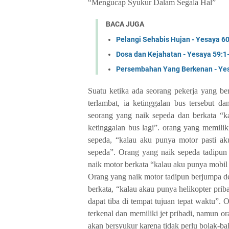
“Mengucap Syukur Dalam Segala Hal”
BACA JUGA
Pelangi Sehabis Hujan - Yesaya 6
Dosa dan Kejahatan - Yesaya 59:1
Persembahan Yang Berkenan - Ye
Suatu ketika ada seorang pekerja yang b
terlambat, ia ketinggalan bus tersebut d
seorang yang naik sepeda dan berkata “ka
ketinggalan bus lagi”. orang yang memili
sepeda, “kalau aku punya motor pasti a
sepeda”. Orang yang naik sepeda tadipu
naik motor berkata “kalau aku punya mobil 
Orang yang naik motor tadipun berjumpa d
berkata, “kalau akau punya helikopter prib
dapat tiba di tempat tujuan tepat waktu”.
terkenal dan memiliki jet pribadi, namun o
akan bersyukur karena tidak perlu bolak-bal