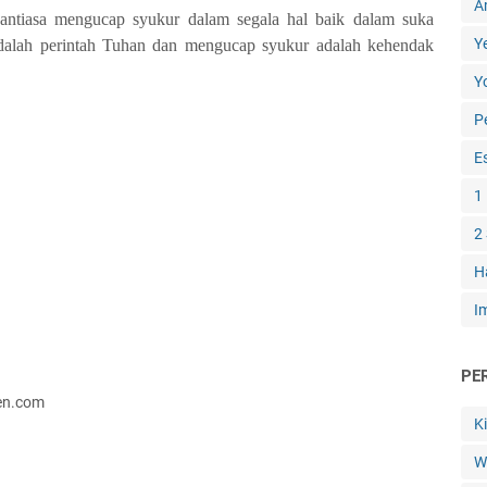
A
nantiasa mengucap syukur dalam segala hal baik dalam suka
Y
alah perintah Tuhan dan mengucap syukur adalah kehendak
Y
P
E
1
2
H
I
PE
ten.com
K
W