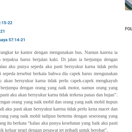
0:15-22
FO
-21
saya 57:14-21
erangkat ke kantor dengan mengunakan bus. Namun karena ia
an terpaksa harus berjalan kaki. Di jalan ia berjumpa dengan
lau aku punya sepeda aku pasti bersyukur karna tidak perlu
ki sepeda tersebut berkata bahwa dia capek harus mengunakan
ku akan bersyukur karna tidak perlu capek-capek mengkayuh
n berjumpa dengan orang yang naik motor, namun orang yang
pasti aku akan bersyukur karna tidak terkena panas dan hujan”.
engan orang yang naik mobil dan orang yang naik mobil itupun
adi aku pasti akan bersyukur karena tidak perlu kena macet dan
 Orang yang naik mobil tadipun bertemu dengan seseorang yang
rang itu berkata “kalau aku punya kesehatan yang baik aku pasti
ik keluar negri dengan pesawat jet pribadi untuk berobat”.